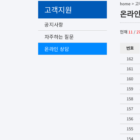
home
>
고
고객지원
온라인
공지사항
현재
11
/
2
자주하는 질문
온라인 상담
번호
162
161
160
159
158
157
156
155
154