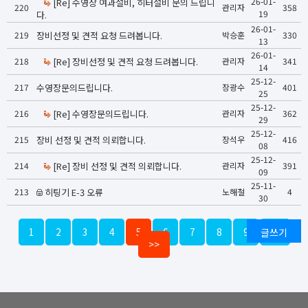
26-01-
[Re] 수영장 여과설비, 히터설비 문의 드립니
220
관리자
358
19
다.
26-01-
219
장비선정 및 견적 요청 드려봅니다.
박승훈
330
13
26-01-
218
[Re] 장비선정 및 견적 요청 드려봅니다.
관리자
341
14
25-12-
217
수영장문의드립니다.
장광수
401
25
25-12-
216
[Re] 수영장문의드립니다.
관리자
362
29
25-12-
215
장비 선정 및 견적 의뢰합니다.
장석우
416
08
25-12-
214
[Re] 장비 선정 및 견적 의뢰합니다.
관리자
391
09
25-11-
213
히팅기 E-3 오류
노해철
4
30
1
2
3
4
5
6
7
8
9
글쓰기
10
>>