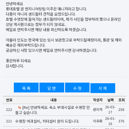
안녕하세요
롯데호텔 괌 엔지니어링팀 이주은 매니저라고 합니다.
다름이 아니라 샌드필터 견적을 요청드립니다.
호텔 수영장에 들어가는 샌드필터이며, 제가 사진을 첨부하려 했으나 온라인
상담 게시판으로는 첨부가 되지 않네요..
메일로 연락주시면 해당 내용 회신하도록 하겠습니다.
아울러 인도는 한국에 있는 임시 보관창고로 부탁드릴예정이라, 통관 및 해외
배송은 제외부탁드립니다.
궁금하신 사항 있으시면 메일로 연락주시면 감사하겠습니다.
좋은하루 되세요
감사합니다.
목 록
답 변
수 정
삭 제
번호
내용
작성자
날짜
조회
26-03-
[Re] 안녕하세요. 숙소 부대시설로 수영장 만
222
관리자
258
17
들고 싶습니다.
26-01-
221
수영장 여과설비, 히터설비 문의 드립니다.
이유화
376
16