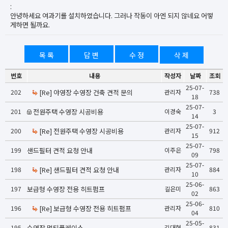
:
안녕하세요 여과기를 설치하였습니다. 그러나 작동이 아엔 되지 않네요 어떻
게하면 될까요.
목 록
답 변
수 정
삭 제
번호
내용
작성자
날짜
조회
25-07-
202
[Re] 야영장 수영장 건축 견적 문의
관리자
738
18
25-07-
201
전원주택 수영장 시공비용
이경숙
3
14
25-07-
200
[Re] 전원주택 수영장 시공비용
관리자
912
15
25-07-
199
샌드필터 견적 요청 안내
이주은
798
09
25-07-
198
[Re] 샌드필터 견적 요청 안내
관리자
884
10
25-06-
197
보급형 수영장 전용 히트펌프
길은미
863
02
25-06-
196
[Re] 보급형 수영장 전용 히트펌프
관리자
810
04
25-05-
195
수영장 멀티플레이스
김대현
831