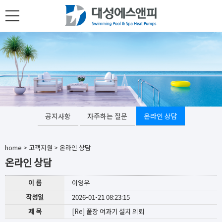
toggle
navigation
공지사항
자주하는 질문
온라인 상담
home
>
고객지원
>
온라인 상담
온라인 상담
이 름
이영우
작성일
2026-01-21 08:23:15
제 목
[Re] 풀장 여과기 설치 의뢰