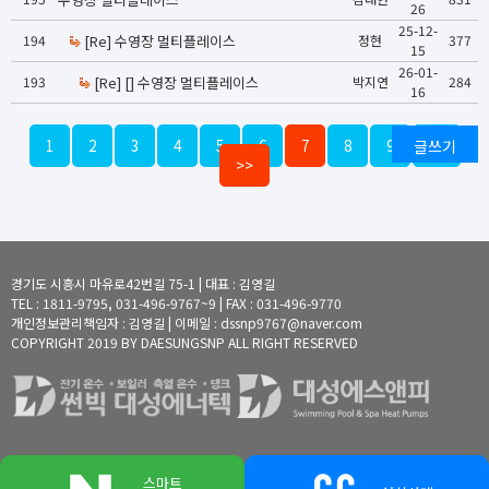
26
25-12-
194
[Re] 수영장 멀티플레이스
정현
377
15
26-01-
193
[Re] [] 수영장 멀티플레이스
박지연
284
16
1
2
3
4
5
6
7
8
9
글쓰기
10
>>
경기도 시흥시 마유로42번길 75-1 | 대표 : 김영길
TEL : 1811-9795, 031-496-9767~9 | FAX : 031-496-9770
개인정보관리책임자 : 김영길 | 이메일 : dssnp9767@naver.com
COPYRIGHT 2019 BY DAESUNGSNP ALL RIGHT RESERVED
스마트