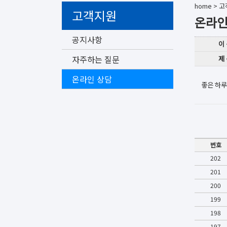
home
>
고
고객지원
온라인
공지사항
이
자주하는 질문
제
온라인 상담
좋은 하루
번호
202
201
200
199
198
197