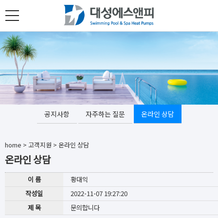
toggle
navigation
공지사항
자주하는 질문
온라인 상담
home
>
고객지원
>
온라인 상담
온라인 상담
이 름
황대익
작성일
2022-11-07 19:27:20
제 목
문의합니다