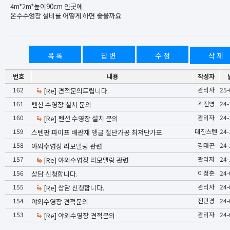
4m*2m*높이90cm 인곳에
온수수엉장 설비를 어떻게 하면 좋을까요
목 록
답 변
수 정
삭 제
번호
내용
작성자
162
관리자
25-
[Re] 견적문의드립니다.
161
곽진영
24-
펜션 수영장 설치 문의
160
관리자
24-
[Re] 펜션 수영장 설치 문의
159
대진스텐
24-
스텐판 파이프 배관재 앵글 절단가공 최저단가표
158
김태곤
24-
야외수영장 리모델링 관련
157
관리자
24-
[Re] 야외수영장 리모델링 관련
156
이정훈
24-
상담 신청합니다.
155
관리자
24-
[Re] 상담 신청합니다.
154
전민경
24-
야외수영장 견적문의
153
관리자
24-
[Re] 야외수영장 견적문의