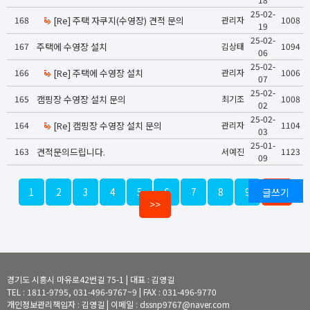
25-02-
168
[Re] 주택 자쿠지(수영장) 견적 문의
관리자
1008
19
25-02-
167
주택에 수영장 설치
김상태
1094
06
25-02-
166
[Re] 주택에 수영장 설치
관리자
1006
07
25-02-
165
캠핑장 수영장 설치 문의
최기조
1008
02
25-02-
164
[Re] 캠핑장 수영장 설치 문의
관리자
1104
03
25-01-
163
견적문의드립니다.
서예진
1123
09
1
2
3
4
5
6
7
8
9
글쓰기
10
>>
경기도 시흥시 마유로42번길 75-1 | 대표 : 김영길
TEL : 1811-9795, 031-496-9767~9 | FAX : 031-496-9770
개인정보관리책임자 : 김영길 | 이메일 : dssnp9767@naver.com