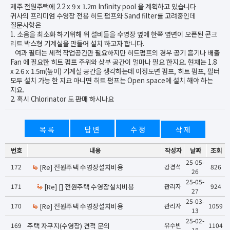
제주 전원주택에 2.2 x 9 x 1.2m Infinity pool 을 계획하고 있습니다
귀사의 프리미엄 수영장 전용 히트 펌프와 Sand filter를 고려중인데
질문사항은
1. 소음을 최소화 하기위해 위 설비들을 수영장 옆에 한쪽 옆면이 오픈된 콘크
리트 박스형 기계실을 만들어 설치 하고자 합니다.
여과 필터는 세척 작업공간만 필요하지만 히트펌프의 경우 공기 흡기나 배출
Fan 에 필요한 히트 펌프 주위와 상부 공간이 얼마나 필요 한지요. 현재는 1.8
x 2.6 x 1.5m(높이) 기계실 공간을 생각하는데 이정도면 펌프, 히트 펌프, 필터
모두 설치 가능 한 지요 아니면 히트 펌프는 Open space에 설치 해야 하는
지요.
2. 혹시 Chlorinator 도 판매 하시나요
목 록
답 변
수 정
삭 제
번호
내용
작성자
날짜
조회
25-05-
172
[Re] 전원주택 수영장설치비용
강경석
826
26
25-05-
171
[Re] [] 전원주택 수영장설치비용
관리자
924
27
25-03-
170
[Re] 전원주택 수영장설치비용
관리자
1059
13
25-02-
169
주택 자쿠지(수영장) 견적 문의
유수빈
1104
18