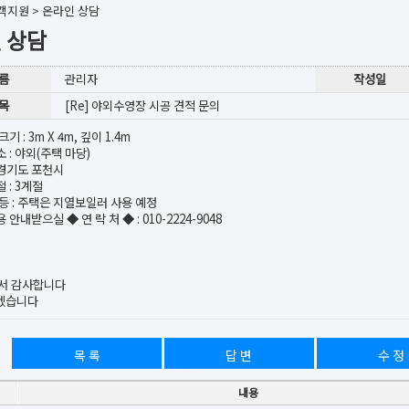
객지원
>
온라인 상담
 상담
 름
관리자
작성일
 목
[Re] 야외수영장 시공 견적 문의
크기 : 3m X 4m, 깊이 1.4m
소 : 야외(주택 마당)
: 경기도 포천시
절 : 3계절
등등 : 주택은 지열보일러 사용 예정
 안내받으실 ◆ 연 락 처 ◆ : 010-2224-9048
서 감사합니다
겠습니다
목 록
답 변
수 정
내용