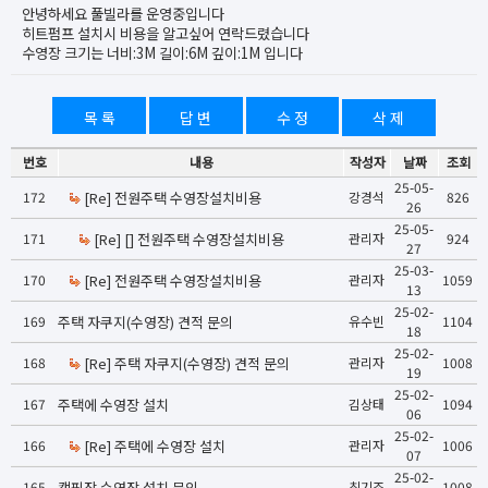
안녕하세요 풀빌라를 운영중입니다
히트펌프 설치시 비용을 알고싶어 연락드렸습니다
수영장 크기는 너비:3M 길이:6M 깊이:1M 입니다
목 록
답 변
수 정
삭 제
번호
내용
작성자
날짜
조회
25-05-
172
[Re] 전원주택 수영장설치비용
강경석
826
26
25-05-
171
[Re] [] 전원주택 수영장설치비용
관리자
924
27
25-03-
170
[Re] 전원주택 수영장설치비용
관리자
1059
13
25-02-
169
주택 자쿠지(수영장) 견적 문의
유수빈
1104
18
25-02-
168
[Re] 주택 자쿠지(수영장) 견적 문의
관리자
1008
19
25-02-
167
주택에 수영장 설치
김상태
1094
06
25-02-
166
[Re] 주택에 수영장 설치
관리자
1006
07
25-02-
165
캠핑장 수영장 설치 문의
최기조
1008