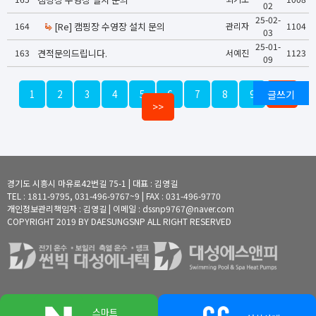
02
25-02-
164
[Re] 캠핑장 수영장 설치 문의
관리자
1104
03
25-01-
163
견적문의드립니다.
서예진
1123
09
1
2
3
4
5
6
7
8
9
글쓰기
10
>>
경기도 시흥시 마유로42번길 75-1 | 대표 : 김영길
TEL : 1811-9795, 031-496-9767~9 | FAX : 031-496-9770
개인정보관리책임자 : 김영길 | 이메일 : dssnp9767@naver.com
COPYRIGHT 2019 BY DAESUNGSNP ALL RIGHT RESERVED
스마트