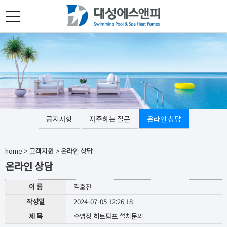
toggle
navigation
공지사항
자주하는 질문
온라인 상담
home
>
고객지원
>
온라인 상담
온라인 상담
이 름
김호천
작성일
2024-07-05 12:26:18
제 목
수영장 히트펌프 설치문의