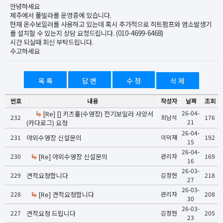
안녕하세요
제주에서 풀빌라를 운영중에 있습니다.
현재 온수보일러를 사용하고 있는데 혹시 추가적으로 히트펌프와 염소발생기
를 설치할 수 있는지 상담 요청드립니다. (010-4699-6468)
시간 되실때 회신 부탁드립니다.
수고하세요
목 록
답 변
수 정
삭 제
번호
내용
작성자
날짜
조회
26-04-
[Re] [] 키즈풀(수영장) 전기보일러 사양서
232
최남석
176
21
(카다로그) 요청
26-04-
231
야외수영장 신설문의
이덕재
192
15
26-04-
230
[Re] 야외수영장 신설문의
관리자
169
16
26-03-
229
견적요청합니다
김정현
218
27
26-03-
228
[Re] 견적요청합니다
관리자
208
30
26-03-
227
견적요청 드립니다
김정현
205
23