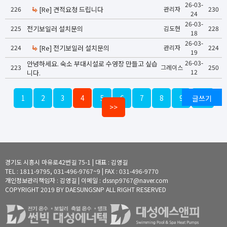
26-03-
226
[Re] 견적요청 드립니다
관리자
230
24
26-03-
225
전기보일러 설치문의
김도현
228
18
26-03-
224
[Re] 전기보일러 설치문의
관리자
224
19
26-03-
안녕하세요. 숙소 부대시설로 수영장 만들고 싶습
223
그레이스
250
12
니다.
1
2
3
4
5
6
7
8
9
글쓰기
10
>>
경기도 시흥시 마유로42번길 75-1 | 대표 : 김영길
TEL : 1811-9795, 031-496-9767~9 | FAX : 031-496-9770
개인정보관리책임자 : 김영길 | 이메일 : dssnp9767@naver.com
COPYRIGHT 2019 BY DAESUNGSNP ALL RIGHT RESERVED