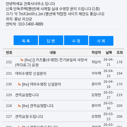
안녕하세요 건축사사무소 입니다
신축 단독주택(팬션)에 사계절 실내 수영장 문의 드립니다 (1층)
크기: 약 7mX3mXh1.2m (펜션에 적합한 사이즈 제안도 좋습니다)
위치: 충남 괴산군
연락처 : 010-5400-4889
목 록
답 변
수 정
삭 제
번호
내용
작성자
날짜
조회
26-04-
[Re] [] 키즈풀(수영장) 전기보일러 사양서
232
최남석
178
21
(카다로그) 요청
26-04-
231
야외수영장 신설문의
이덕재
194
15
26-04-
230
[Re] 야외수영장 신설문의
관리자
170
16
26-03-
229
견적요청합니다
김정현
219
27
26-03-
228
[Re] 견적요청합니다
관리자
209
30
26-03-
227
견적요청 드립니다
김정현
206
23
26-03-
226
관리자
231