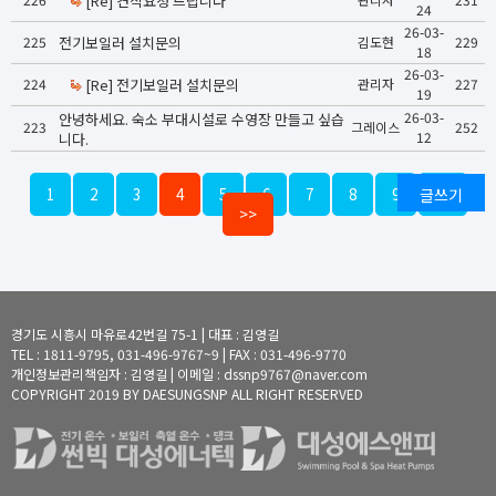
[Re] 견적요청 드립니다
24
26-03-
225
전기보일러 설치문의
김도현
229
18
26-03-
224
[Re] 전기보일러 설치문의
관리자
227
19
26-03-
안녕하세요. 숙소 부대시설로 수영장 만들고 싶습
223
그레이스
252
12
니다.
1
2
3
4
5
6
7
8
9
글쓰기
10
>>
경기도 시흥시 마유로42번길 75-1 | 대표 : 김영길
TEL : 1811-9795, 031-496-9767~9 | FAX : 031-496-9770
개인정보관리책임자 : 김영길 | 이메일 : dssnp9767@naver.com
COPYRIGHT 2019 BY DAESUNGSNP ALL RIGHT RESERVED