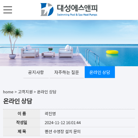
toggle
navigation
공지사항
자주하는 질문
온라인 상담
home
>
고객지원
>
온라인 상담
온라인 상담
이 름
곽진영
작성일
2024-11-12 16:01:44
제 목
펜션 수영장 설치 문의