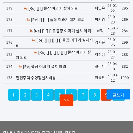
26-01-
179
[Re] [] [] 풀장 여과기 설치 의뢰
이민우
295
22
26-01-
178
[Re] [] [] [] 풀장 여과기 설치 의뢰
박지영
269
23
26-01-
177
[Re] [] [] [] [] 풀장 여과기 설치 의뢰
상철
284
23
26-01-
[Re] [] [] [] [] [] 풀장 여과기 설치 의
176
김지유
299
26
뢰
26-01-
[Re] [] [] [] [] [] [] 풀장 여과기 설
175
이진아
288
27
치 의뢰
25-04-
174
[Re] 풀장 여과기 설치 의뢰
관리자
882
10
25-03-
173
전원주택 수영장설치비용
황윤관
1090
12
1
2
3
4
5
6
7
8
9
글쓰기
10
>>
경기도 시흥시 마유로42번길 75-1 | 대표 : 김영길