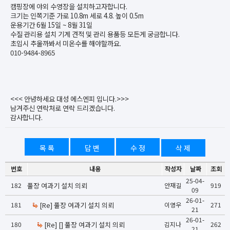
캠핑장에 야외 수영장을 설치하고자합니다.
크기는 인쪽기준 가로 10.8m 세로 4.8. 높이 0.5m
운용기간 6월 15일 ~ 8월 31일
수질 관리용 설치 기계 견적 및 관리 용품등 모든게 궁금합니다.
초입시 추울까봐서 미온수를 해야할까요.
010-9484-8965
<<< 안녕하세요 대성 에스엔피 입니다.>>>
남겨주신 연락처로 연락 드리겠습니다.
감사합니다.
목 록
답 변
수 정
삭 제
번호
내용
작성자
날짜
조회
25-04-
182
풀장 여과기 설치 의뢰
안재길
919
09
26-01-
181
[Re] 풀장 여과기 설치 의뢰
이영우
271
21
26-01-
180
[Re] [] 풀장 여과기 설치 의뢰
김지나
262
21