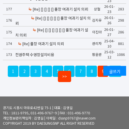
23
26-01-
177
[Re] [] [] [] [] 풀장 여과기 설치 의뢰
상철
283
23
26-01-
[Re] [] [] [] [] [] 풀장 여과기 설치 의
176
김지유
298
26
뢰
26-01-
[Re] [] [] [] [] [] [] 풀장 여과기 설
175
이진아
286
27
치 의뢰
25-04-
174
[Re] 풀장 여과기 설치 의뢰
관리자
881
10
25-03-
173
전원주택 수영장설치비용
황윤관
1086
12
1
2
3
4
5
6
7
8
9
글쓰기
10
>>
경기도 시흥시 마유로42번길 75-1 | 대표 : 김영길
TEL : 1811-9795, 031-496-9767~9 | FAX : 031-496-9770
개인정보관리책임자 : 김영길 | 이메일 : dssnp9767@naver.com
COPYRIGHT 2019 BY DAESUNGSNP ALL RIGHT RESERVED