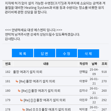
지자체 허가 없이 설치 가능한 수영장(크기?))과 자쿠지에 소요되는 금액과 겨
울철을 대비한 Heating System과 비용 등과 수반되는 청소를 비롯한 유지
관리비에 관한 상담을 원 합니다.
<<< 안녕하세요 대성 에스엔피 입니다.>>>
연락처 남겨주시면 상세히 상담드릴수 있도록하겠습니다.
감사합니다.
목 록
답 변
수 정
삭 제
번호
내용
작성자
날짜
조회
25-04-
182
풀장 여과기 설치 의뢰
안재길
918
09
26-01-
181
[Re] 풀장 여과기 설치 의뢰
이영우
270
21
26-01-
180
[Re] [] 풀장 여과기 설치 의뢰
김지나
260
21
26-01-
179
[Re] [] [] 풀장 여과기 설치 의뢰
이민우
292
22
26-01-
178
[Re] [] [] [] 풀장 여과기 설치 의뢰
박지영
267