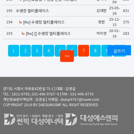
04
25-05-
195
수영장 멀티플레이스
김대현
831
26
25-12-
194
[Re] 수영장 멀티플레이스
정현
375
15
26-01-
193
[Re] [] 수영장 멀티플레이스
박지연
283
16
1
2
3
4
5
6
7
8
9
글쓰기
10
>>
경기도 시흥시 마유로42번길 75-1 | 대표 : 김영길
TEL : 1811-9795, 031-496-9767~9 | FAX : 031-496-9770
개인정보관리책임자 : 김영길 | 이메일 : dssnp9767@naver.com
COPYRIGHT 2019 BY DAESUNGSNP ALL RIGHT RESERVED