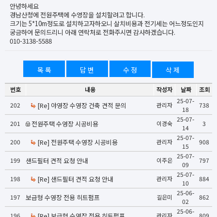
안녕하세요
경남산청에 전원주택에 수영장을 설치할려고 합니다.
크기는 5*10m정도로 설치하고자하오니 살치비용과 전기세는 어느정도인지
궁금하여 문의드리니 아래 연락처로 전화주시면 감사하겠습니다.
010-3138-5588
목 록
답 변
수 정
삭 제
번호
내용
작성자
날짜
조회
25-07-
202
[Re] 야영장 수영장 건축 견적 문의
관리자
738
18
25-07-
201
전원주택 수영장 시공비용
이경숙
3
14
25-07-
200
[Re] 전원주택 수영장 시공비용
관리자
908
15
25-07-
199
샌드필터 견적 요청 안내
이주은
797
09
25-07-
198
[Re] 샌드필터 견적 요청 안내
관리자
884
10
25-06-
197
보급형 수영장 전용 히트펌프
길은미
862
02
25-06-
196
[Re] 보급형 수영장 전용 히트펌프
관리자
809