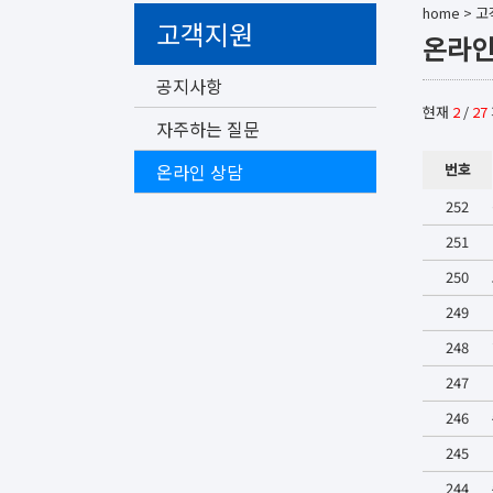
home
>
고
고객지원
온라인
공지사항
현재
2
/
27
자주하는 질문
온라인 상담
번호
252
251
250
249
248
247
246
245
244