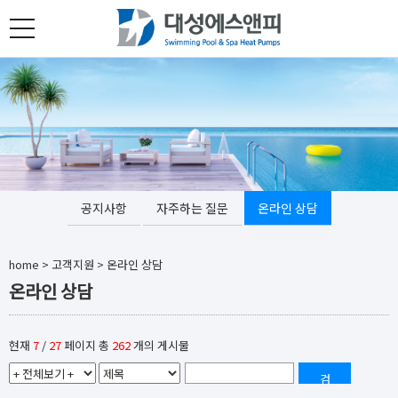
toggle
navigation
공지사항
자주하는 질문
온라인 상담
home
>
고객지원
>
온라인 상담
온라인 상담
현재
7
/
27
페이지 총
262
개의 게시물
검
색