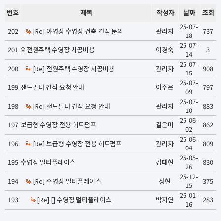
번호
제목
작성자
날짜
조회
25-07-
202
[Re] 야영장 수영장 건축 견적 문의
관리자
737
18
25-07-
201
전원주택 수영장 시공비용
이경숙
3
14
25-07-
200
[Re] 전원주택 수영장 시공비용
관리자
908
15
25-07-
199
샌드필터 견적 요청 안내
이주은
797
09
25-07-
198
[Re] 샌드필터 견적 요청 안내
관리자
883
10
25-06-
197
보급형 수영장 전용 히트펌프
길은미
862
02
25-06-
196
[Re] 보급형 수영장 전용 히트펌프
관리자
809
04
25-05-
195
수영장 멀티플레이스
김대현
830
26
25-12-
194
[Re] 수영장 멀티플레이스
정현
375
15
26-01-
193
[Re] [] 수영장 멀티플레이스
박지연
283
16