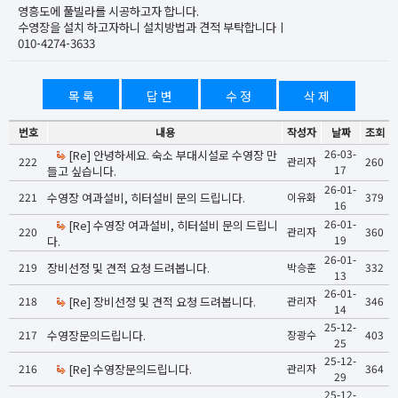
영흥도에 풀빌라를 시공하고자 합니다.
수영장을 설치 하고자하니 설치방법과 견적 부탁합니다ㅣ
010-4274-3633
목 록
답 변
수 정
삭 제
번호
내용
작성자
날짜
조회
26-03-
[Re] 안녕하세요. 숙소 부대시설로 수영장 만
222
관리자
260
17
들고 싶습니다.
26-01-
221
수영장 여과설비, 히터설비 문의 드립니다.
이유화
379
16
26-01-
[Re] 수영장 여과설비, 히터설비 문의 드립니
220
관리자
360
19
다.
26-01-
219
장비선정 및 견적 요청 드려봅니다.
박승훈
332
13
26-01-
218
[Re] 장비선정 및 견적 요청 드려봅니다.
관리자
346
14
25-12-
217
수영장문의드립니다.
장광수
403
25
25-12-
216
[Re] 수영장문의드립니다.
관리자
364
29
25-12-