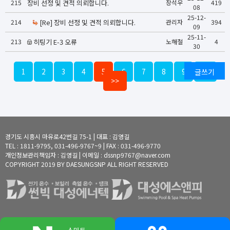
215
장비 선정 및 견적 의뢰합니다.
장석우
419
08
25-12-
214
[Re] 장비 선정 및 견적 의뢰합니다.
관리자
394
09
25-11-
213
히팅기 E-3 오류
노해철
4
30
1
2
3
4
5
6
7
8
9
글쓰기
10
>>
경기도 시흥시 마유로42번길 75-1 | 대표 : 김영길
TEL : 1811-9795, 031-496-9767~9 | FAX : 031-496-9770
개인정보관리책임자 : 김영길 | 이메일 : dssnp9767@naver.com
COPYRIGHT 2019 BY DAESUNGSNP ALL RIGHT RESERVED